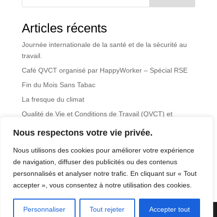
Articles récents
Journée internationale de la santé et de la sécurité au
travail.
Café QVCT organisé par HappyWorker – Spécial RSE
Fin du Mois Sans Tabac
La fresque du climat
Qualité de Vie et Conditions de Travail (QVCT) et
Responsabilité Sociétale des Entreprises (RSE)
Nous respectons votre vie privée.
Commentaires récents
Nous utilisons des cookies pour améliorer votre expérience
de navigation, diffuser des publicités ou des contenus
Aucun commentaire à afficher.
personnalisés et analyser notre trafic. En cliquant sur « Tout
accepter », vous consentez à notre utilisation des cookies.
Personnaliser
Tout rejeter
Accepter tout