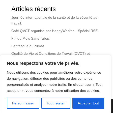
Articles récents
Journée internationale de la santé et de la sécurité au
travail.
Café QVCT organisé par HappyWorker – Spécial RSE
Fin du Mois Sans Tabac
La fresque du climat
Qualité de Vie et Conditions de Travail (QVCT) et
Responsabilité Sociétale des Entreprises (RSE)
Nous respectons votre vie privée.
Commentaires récents
Nous utilisons des cookies pour améliorer votre expérience
de navigation, diffuser des publicités ou des contenus
Aucun commentaire à afficher.
personnalisés et analyser notre trafic. En cliquant sur « Tout
accepter », vous consentez à notre utilisation des cookies.
Personnaliser
Tout rejeter
Accepter tout
Une création iterrenet.fr