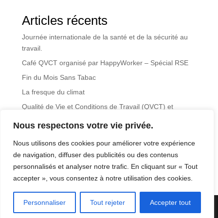
Articles récents
Journée internationale de la santé et de la sécurité au
travail.
Café QVCT organisé par HappyWorker – Spécial RSE
Fin du Mois Sans Tabac
La fresque du climat
Qualité de Vie et Conditions de Travail (QVCT) et
Responsabilité Sociétale des Entreprises (RSE)
Nous respectons votre vie privée.
Commentaires récents
Nous utilisons des cookies pour améliorer votre expérience
de navigation, diffuser des publicités ou des contenus
Aucun commentaire à afficher.
personnalisés et analyser notre trafic. En cliquant sur « Tout
accepter », vous consentez à notre utilisation des cookies.
Personnaliser
Tout rejeter
Accepter tout
Une création iterrenet.fr