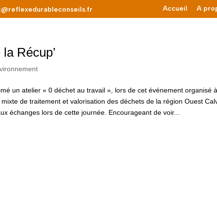
Accueil
A pro
t@reflexedurableconseils.fr
e la Récup’
vironnement
imé un atelier « 0 déchet au travail », lors de cet événement organisé
ixte de traitement et valorisation des déchets de la région Ouest Cal
x échanges lors de cette journée. Encourageant de voir...