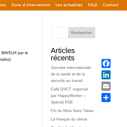
pos
Zone d’intervention
Les actualités
F.A.Q
Contact
Rechercher
Articles
 à BAYEUX par le
récents
vados)
Journée internationale
Facebook
de la santé et de la
sécurité au travail.
LinkedIn
Café QVCT organisé
Email
par HappyWorker –
Spécial RSE
Partager
Fin du Mois Sans Tabac
La fresque du climat