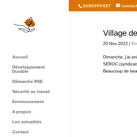
0680999487
contac
Village d
20 Nov 2022
|
En
Dimanche, j’ai an
Accueil
SEROC (syndicat m
Développement
Beaucoup de beau
Durable
Démarche RSE
Sécurité au travail
Environnement
A propos
Les actualités
Contact