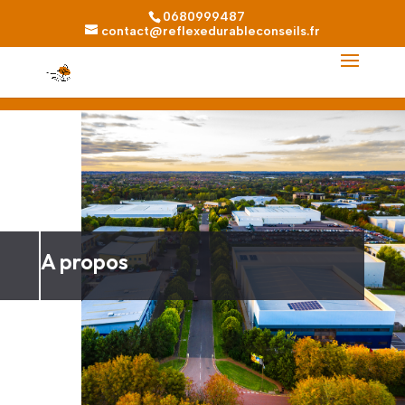
0680999487
contact@reflexedurableconseils.fr
A propos