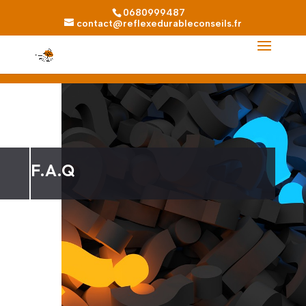
0680999487
contact@reflexedurableconseils.fr
F.A.Q