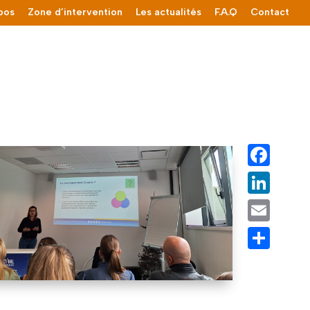
pos
Zone d’intervention
Les actualités
F.A.Q
Contact
Facebook
LinkedIn
Email
Partager