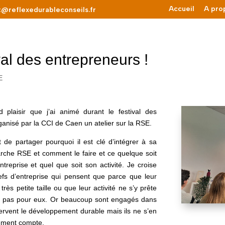
Accueil
A pro
t@reflexedurableconseils.fr
val des entrepreneurs !
E
 plaisir que j’ai animé durant le festival des
anisé par la CCI de Caen un atelier sur la RSE.
t de partager pourquoi il est clé d’intégrer à sa
arche RSE et comment le faire et ce quelque soit
entreprise et quel que soit son activité. Je croise
s d’entreprise qui pensent que parce que leur
très petite taille ou que leur activité ne s’y prête
t pas pour eux. Or beaucoup sont engagés dans
ervent le développement durable mais ils ne s’en
ément compte.