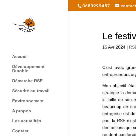
0680999487
contac
Le festi
16 Avr 2024
|
RS
Accueil
Développement
C’est avec grand
Durable
entrepreneurs org
Démarche RSE
Mon objectif étai
Sécurité au travail
stratégie la dém
la taille de son 
Environnement
beaucoup de chef
A propos
entreprise est de 
pas, la RSE n’es
Les actualités
des actions qui s
Contact
rendent pas forc